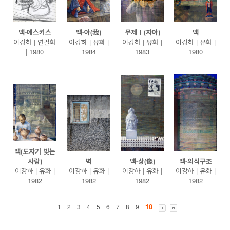
맥-에스키스
맥-아(我)
무제Ⅰ(자아)
맥
이강하 | 연필화
이강하 | 유화 |
이강하 | 유화 |
이강하 | 유화 |
| 1980
1984
1983
1980
맥(도자기 빚는
사람)
벽
맥-상(像)
맥-의식구조
이강하 | 유화 |
이강하 | 유화 |
이강하 | 유화 |
이강하 | 유화 |
1982
1982
1982
1982
10
1
2
3
4
5
6
7
8
9