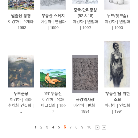
중국-만리장성
월출산 풍경
무등산 스케치
(92.8.18)
누드(뒷모습)
이강하 | 수채화
이강하 | 연필화
이강하 | 연필화
이강하 | 연필화
| 1992
| 1990
| 1992
| 1990
누드군상
'97 무등산
'무등산'을 위한
이강하 | 먹화
이강하 | 유화
금강역사상
소묘
수채화 연필화 |
아크릴화 | 199
이강하 | 판화 |
이강하 | 연필화
..
7
1991
| 1991
6
1
2
3
4
5
7
8
9
10