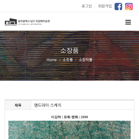
로그인
｜
회원가입
소장품
Home
소장품
소장작품
맨드라미 스케치
제목
이강하
|
유화 펜화
|
2000