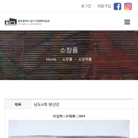
로그인
｜
회원가입
소장품
Home
소장품
소장작품
남도4계-영산강
제목
이강하
|
수채화
|
2004