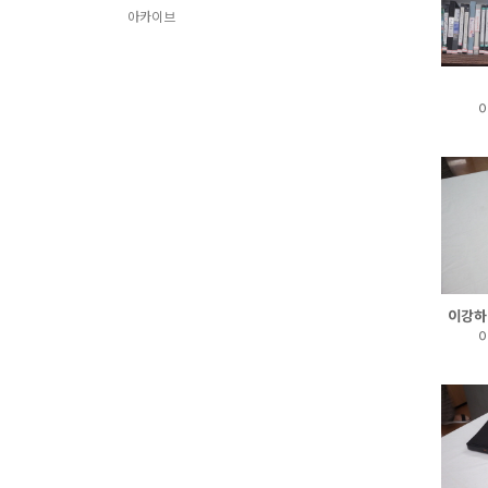
아카이브
이
이강하
이