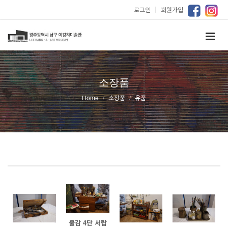
로그인
｜
회원가입
소장품
Home
소장품
유품
물감 4단 서랍