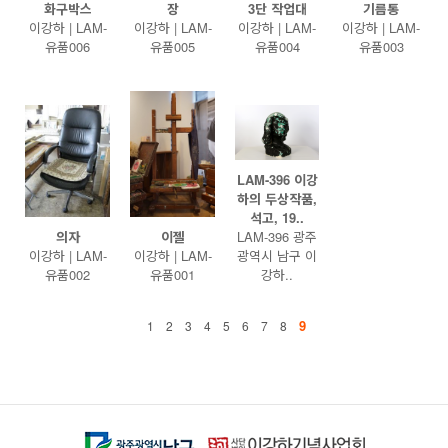
화구박스
장
3단 작업대
기름통
이강하 | LAM-
이강하 | LAM-
이강하 | LAM-
이강하 | LAM-
유품006
유품005
유품004
유품003
LAM-396 이강
하의 두상작품,
석고, 19..
의자
이젤
LAM-396 광주
이강하 | LAM-
이강하 | LAM-
광역시 남구 이
유품002
유품001
강하..
9
1
2
3
4
5
6
7
8