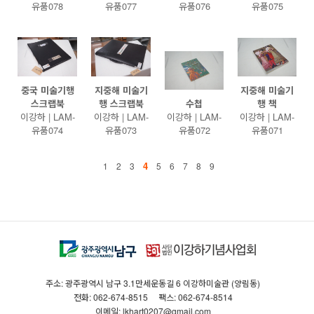
유품078
유품077
유품076
유품075
중국 미술기행
지중해 미술기
지중해 미술기
스크랩북
행 스크랩북
수첩
행 책
이강하 | LAM-
이강하 | LAM-
이강하 | LAM-
이강하 | LAM-
유품074
유품073
유품072
유품071
4
1
2
3
5
6
7
8
9
주소: 광주광역시 남구 3.1만세운동길 6 이강하미술관 (양림동)
전화: 062-674-8515
팩스: 062-674-8514
이메일: lkhart0207@gmail.com