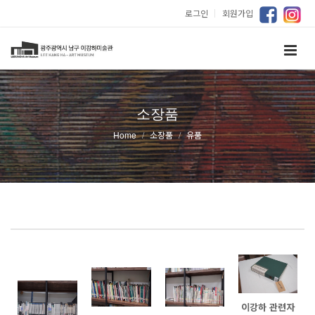
로그인
｜
회원가입
소장품
Home
소장품
유품
이강하 관련자