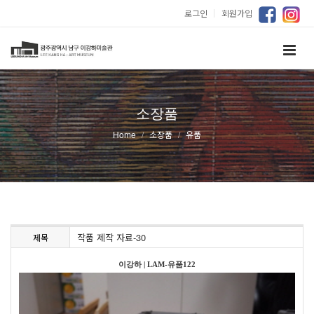
로그인
｜
회원가입
소장품
Home
소장품
유품
작품 제작 자료-30
제목
이강하
|
LAM-유품122