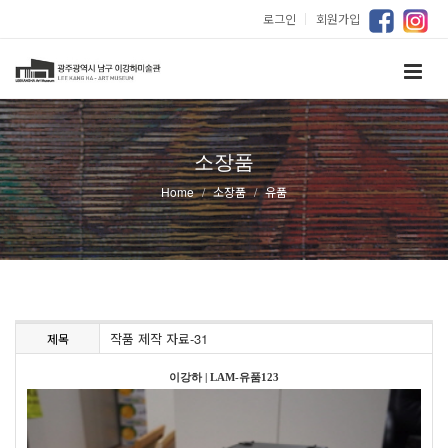
로그인
｜
회원가입
소장품
Home
소장품
유품
작품 제작 자료-31
제목
이강하
|
LAM-유품123