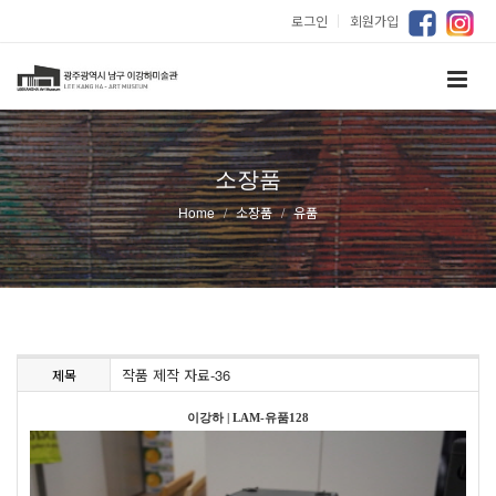
로그인
｜
회원가입
소장품
Home
소장품
유품
작품 제작 자료-36
제목
이강하
|
LAM-유품128