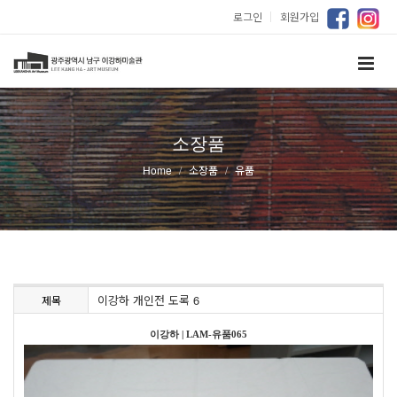
로그인
｜
회원가입
소장품
Home
소장품
유품
이강하 개인전 도록 6
제목
이강하
|
LAM-유품065