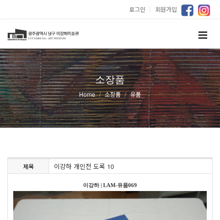
로그인
｜
회원가입
소장품
Home
소장품
유품
이강하 개인전 도록 10
제목
이강하
|
LAM-유품069