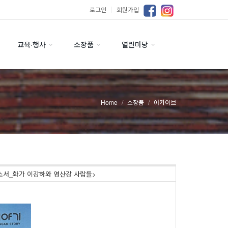
로그인
｜
회원가입
교육·행사
소장품
열린마당
Home
소장품
아카이브
걸으소서_화가 이강하와 영산강 사람들>