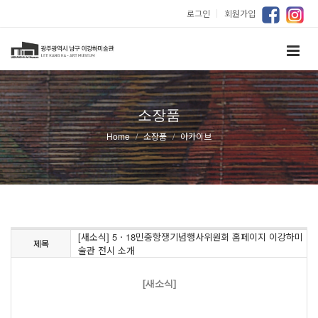
로그인
｜
회원가입
소장품
Home
소장품
아카이브
[새소식] 5ㆍ18민중항쟁기념행사위원회 홈페이지 이강하미
제목
술관 전시 소개
[새소식]