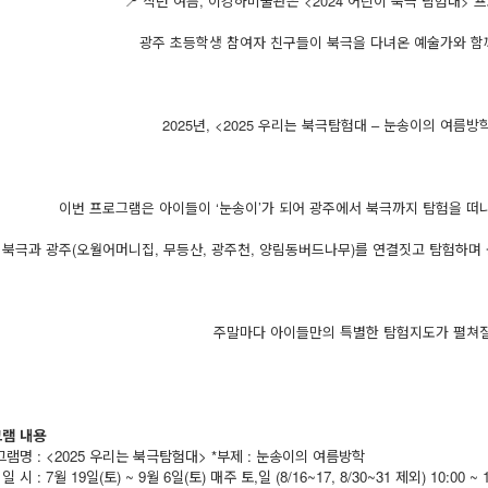
📍 작년 여름, 이강하미술관은 <2024 어린이 북극 탐험대>
광주 초등학생 참여자 친구들이 북극을 다녀온 예술가와 함
2025년, <2025 우리는 북극탐험대 – 눈송이의 여름
이번 프로그램은 아이들이 ‘눈송이’가 되어 광주에서 북극까지 탐험을 떠
북극과 광주(오월어머니집, 무등산, 광주천, 양림동버드나무)를 연결짓고 탐험하며
주말마다 아이들만의 특별한 탐험지도가 펼쳐질
그램 내용
램명 : <2025 우리는 북극탐험대>
*부제 : 눈송이의 여름방학
 일 시 :
7월 19일(토) ~ 9월 6일(토)
매주 토,일
(8/16~17, 8/30~31 제외
)
10:00 ~ 