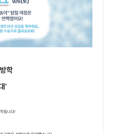
름방학
대'
시작됩니다!