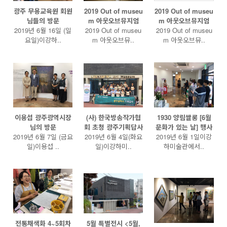
광주 무용교육원 회원
2019 Out of museu
2019 Out of museu
님들의 방문
m 아웃오브뮤지엄
m 아웃오브뮤지엄
2019년 6월 16일 (일
2019 Out of museu
2019 Out of museu
요일)이강하..
m 아웃오브뮤..
m 아웃오브뮤..
이용섭 광주광역시장
(사) 한국방송작가협
1930 양림쌀롱 [6월
님의 방문
회 초청 광주기획답사
문화가 있는 날] 행사
2019년 6월 7일 (금요
2019년 6월 4일(화요
2019년 6월 1일이강
일)이용섭 ..
일)이강하미..
하미술관에서..
전통채색화 4~5회차
5월 특별전시 <5월,