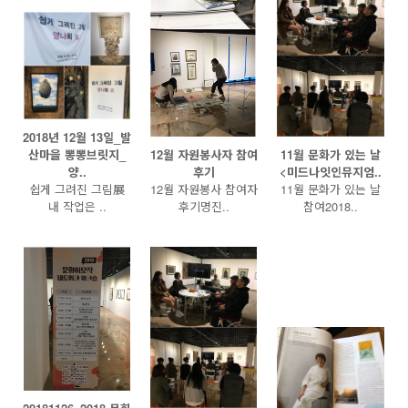
2018년 12월 13일_발
산마을 뽕뽕브릿지_
12월 자원봉사자 참여
11월 문화가 있는 날
양..
후기
<미드나잇인뮤지엄..
쉽게 그려진 그림展
12월 자원봉사 참여자
11월 문화가 있는 날
내 작업은 ..
후기명진..
참여2018..