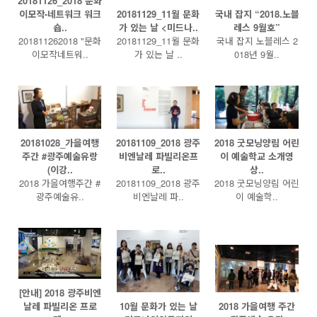
20181126_2018 문화
이모작-네트워크 워크
20181129_11월 문화
국내 잡지 “2018.노블
숍..
가 있는 날 <미드나..
레스 9월호”
201811262018 "문화
20181129_11월 문화
국내 잡지 노블레스 2
이모작네트워..
가 있는 날 ..
018년 9월..
20181028_가을여행
20181109_2018 광주
2018 굿모닝양림 어린
주간 #광주예술유랑
비엔날레 파빌리온프
이 예술학교 소개영
(이강..
로..
상..
2018 가을여행주간 #
20181109_2018 광주
2018 굿모닝양림 어린
광주예술유..
비엔날레 파..
이 예술학..
[안내] 2018 광주비엔
날레 파빌리온 프로
10월 문화가 있는 날
2018 가을여행 주간