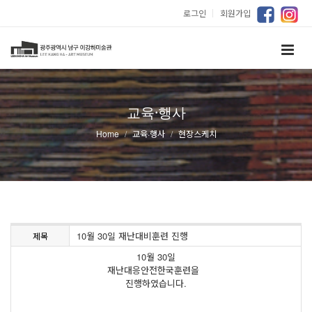
로그인
｜
회원가입
교육·행사
Home
교육·행사
현장스케치
10월 30일 재난대비훈련 진행
제목
10월 30일
재난대응안전한국훈련을
진행하였습니다.