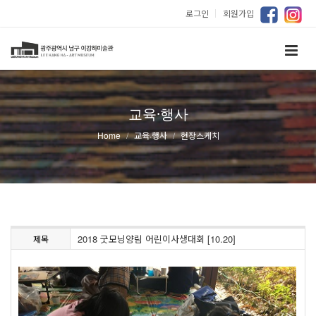
로그인
｜
회원가입
교육·행사
Home
교육·행사
현장스케치
2018 굿모닝양림 어린이사생대회 [10.20]
제목