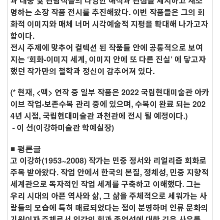
과 대중 및 관람객들의 다양한 해석과 관점을 제시하고 재조
명하는 소장 작품 전시를
추진해왔다. 이번 작품들은 그의 회
화적 이미지와 매체 너머 시각예술적 지평을 확대해 나가고자
함이다.
전시 주제에 맞추어 컬렉션 된 작품들 안에 공통적으로 보여
지는 ‘회화-이미지 세계, 이미지 안에 또 다른 진실’ 에 닿고자
했던 작가만의 철학과 정신이 감추어져 있다.
(* 현재, <맥> 연작 중 일부 작품은 2022 국립현대미술관 아카
이브 작업-보존수복 관리 중에 있으며, 수복이 완료 되는 202
4년 시점, 국립현대미술관 과천관에 전시 될 예정이다.)
- 이 선(이강하미술관 학예실장)
■ 평론글
고 이강하(1953~2008) 작가는 민중 정서와 리얼리즘 회화로
주목 받아왔다. 작업 안에서 한국의 본질,
정체성, 민중 지향적
세계관으로 독자적인 작업 세계를 구축하고 이해했다. 그는
우리 시대의 아픈 역사와 삶, 그 삶을 주체적으로 세워가는 사
람들의 모습에 특히 매료되었다는 점이 분명하며 인류 문화의
기원이자 주체로서 인간의 힘과 존엄성에 대한 깊은 사유를