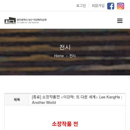
로그인
｜
회원가입
전시
Home
전시
[종료] 소장작품전 <이강하: 또 다른 세계> Lee KangHa :
제목
Another World
소장작품 전