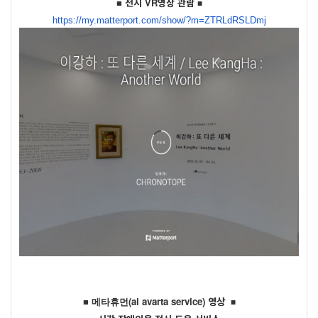
■ 전시 VR영상 관람
■
https://my.matterport.com/
show/?m=ZTRLdRSLDmj
■
메타휴먼(ai avarta
service
)
영상
■