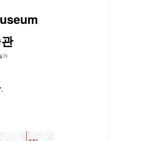
Museum
술관
술가
.