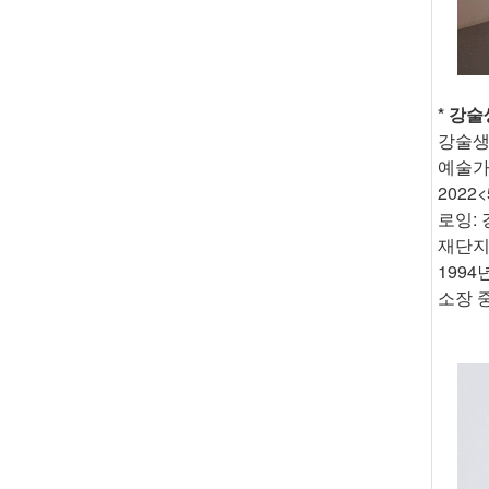
* 강술생
강술생
예술가
2022
로잉: 
재단지,
199
소장 