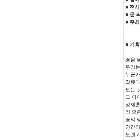
■ 전시
■ 문 의
■ 주최
■ 기획
땅을 
우리는
누군가
말했다
모든 
그 이
정재훈
러 모
땅의 
인간의
오랜 