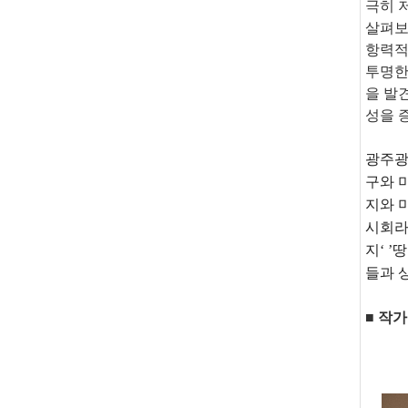
극히 
살펴보
항력적
투명한
을 발
성을 
광주광역
구와 미
지와 
시회라
지‘ 
들과 
■ 작가