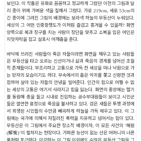
보인다
이 작품은 유화로 꼼꼼하고 정교하게 그렸던 이전의 그림과 달
.
리 종이 위에 가벼운 색을 칠해서 그렸다
가로
세로
의
.
219cm,
53cm
긴 종이에 그려진 그림의 배경에는 보라색 하늘의 무등산이 누워있다
.
세상의 그 어떤 민중항쟁도가 이처럼 즐겁고 흥겨울 수 있을까
화면
?
양쪽으로 북과 장구를 치는 사람이 장단을 맞추고 소복을 입은 여인은
치맛자락을 잡고 살포시 어깨춤을 춘다
.
바닥에 쓰러진 사람들이 죽은 자들이라면 화면을 채우고 있는 사람들
은 무등산을 타고 오르는 신선이거나 삶과 죽음의 경계를 넘어선 초월
적 존재들이다
부조리하고 고통으로 가득 찬 세상을 떠나 낙원으로 가
.
는 망자의 모습이기도 하다
무속에서의 춤은 악귀를 쫓고 신령한 것과
.
접하여 살아 있는 자들의 안녕을 빌어준다
인간의 힘으로 어쩔 수 없
.
는 세상의 고통은 여기서 사라지고 힘을 잃는다
화면의 중앙에는 헬기
.
를 동원해 총을 들고 시내로 진입하는 공수부대원들이 보이고 시민군
들은 결연한 표정으로 죽음을 불사하고 있다
검은 새들은 투쟁 과정에
.
서 희생된 시민들의 수만큼 빼곡하게 하늘을 가득 메우고 있다
이 그
.
림에는 국가에 의해서 저질러진 폭력을 치유하고 넘어서는 힘이 있다
.
무등산은 이 그림에서 주요한 장소적 배경이자
이 모든 사건의
혜원
,
‘
解寃
이 펼쳐지는 현장이다
가파른 능선이 없는 산은 어머니의 너른
(
)’
.
품처럼 포근하다
이강하는 이 그림 이외에도 수많은 무등산 그림을 그
.