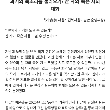
과거의 목소리를 불러오기
산 자와 죽은 자의
:
대화
백기영
前
서울시립북서울미술관 운영부장
(
)
현재가 과거를 도울 수 있는가
“
?
산 자가 죽은 자를 구할 수 있는가
? ”
지난해 노벨상을 받은 작가 한강은 스웨덴 한림원에서 있었던 강연에
서 했던 이런 질문을 던졌다
과연 현재와 과거는 서로 어떻게 연결되
.
어 있으며 산 자와 죽은 자는 무엇을 서로 도모할 수 있을까
년
? 1980
광주
당시 시민군이었고
무등산 화가
로 알려진 이강하는 자신
5.18
‘
’
의 작가 노트에서 과거의 지나온 행적을 직시한다면 우리가 살아가야
할 정확한 지표를 설정할 수 있는 삶이 될 것이라고 말한 적이 있다
그
.
에게 있어서 과거는 한강의 질문처럼 현재를 도울 수 있는 정확한 지표
임이 분명했다
.
이강하미술관은
년 소장품전을 기획하면서 한강이 던졌던 질문
2025
을 바탕으로 이강하가 그린 광주항쟁 대표작
아
광주
을 통해 과거의
<
!
>