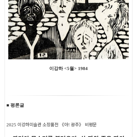
이강하 <5월> 1984
■ 평론글
이강하미술관 소장품전
《
아
광주
》
비평문
2025
!