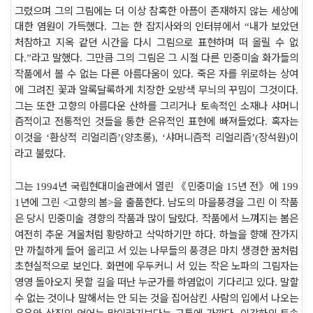
그렸으며 그의 그림에는 더 이상 참혹한 아픔이 존재하지 않는 세상에
대한 염원이 가득했다
그는 한 잡지사와의 인터뷰에서
내가 보았던
.
“
처참하고 지옥 같던 시간을 다시 그림으로 표현하며 떠 올릴 수 없
다
라고 말했다
그만큼 그의 그림은 그 시절 다른 민중미술 화가들의
.”
.
작품에서 볼 수 없는 다른 아름다움이 있다
죽은 자를 위로하는 상여
.
에 그려진 꽃과 알록달록하게 치장한 오방색 무늬의 꾸밈이 그것이다
.
그는 또한 고향의 아름다운 산하를 그리거나 토속적인 소재나 샤머니
즘적이고 전통적인 것들을 통한 은유적인 표현에 빠져들었다
혹자는
.
이것을
환상적 리얼리즘
양초롱
샤머니즘적 리얼리즘
장석원
이
‘
’(
),
‘
’(
)
라고 불렀다
.
그는
년 국립현대미술관에서 열린
《
민중미술
년 전
》
에
1994
15
199
년에 그린
고향의 봄
을 출품한다
남도의 마을풍경을 그린 이 작품
1
<
>
.
은 당시 민중미술 경향의 작품과 많이 달랐다
작품에서 느껴지는 봄은
.
여전히 추운 겨울처럼 황량하고 삭막하기만 하다
하늘을 향해 잔가지
.
만 까칠하게 들어 올리고 서 있는 나무들의 풍경은 마치 생경한 꿈처럼
초현실적으로 보인다
화면에 우두커니 서 있는 작은 노파의 그림자는
.
영영 돌아오지 못할 길을 떠난 누군가를 하염없이 기다리고 있다
말할
.
수 없는 것이나 말해서는 안 되는 것을 집어삼킨 사람의 입에서 나오는
은유와 상징의 언어는 말이라기보다는 고통에 가깝다
이강하의 토속