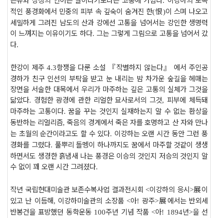
.
적인 풍경화에서 민중의 피부 속 깊숙이 숨겨진 한
恨
이 스며 나오고
(
)
세밀하게 그려진 남도의 산과 강에선 고통을 넘어서는 강인한 생명력
이 느껴지는 이유이기도 하다
그는 그렇게 그림으로 고통을 넘어서 갔
.
다
.
한강이 제주
항쟁을 다룬 소설
『
작별하지 않는다
』
에서 주인공
4.3
경하가 친구 인선의 부탁을 받고 눈 내리는 밤 차가운 숲길을 헤매는
장면을 서술한 대목에서 우리가 마주하는 깊은 고통의 실체가 그것을
닮았다
경험한 광경에 관한 리얼한 묘사로서의 그것
피부에 체득돼
.
,
마주하는 고통이다
꿈을 꾸는 것인지 실재하는지 알 수 없는 환상을
.
동반하는 리얼리즘
죽음의 경계에서 죽은 자를 호명하고 산 자와 만나
,
는 초월의 순간이라고도 할 수 있다
이강하는 오랜 시간 동안 그런 풍
.
경화를 그렸다
풀뿌리 돌멩이 하나까지도 꿈에서 마주할 것같이 생생
.
하면서도 생경한 흙냄새 나는 풍
경은 이승의 것인지 저승의 것인지 알
수 없이 꽤 오랜 시간 그려졌다
.
작년 국립현대미술관 보존수복사업 결과전시회
이강하의 응시
展
이
<
>
있고 난 이듬해
이강하미술관의 소장품
아
광주
展
에서는 반외세
,
<
!
>
반봉건을 표방했던 동학운동
주년 기념 작품
아
년
을 선
100
<
! 1894
>