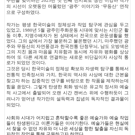
주년을 맞이하는
2025
년 첫 번째 전시회로 생전 이강하 작가
의 시선이 오랫동안 머물렀던
‘
광주
’
이야기와
‘
무등산
’
연작
으로 구성하였다
.
작가는 평생 한국미술의 정체성과 작업 탐구에 관심을 두고
있었고
, 1980
년
5
월 광주민주화운동 시대에 맞서는 시민군 활
동 이후
,
지명수배자가 된 상태에서 전국으로 은둔생활을 했
었다
.
그의 삶에서 가장 불운하고 불온했던 시기
,
마주했던 광
주와 무등산의 자연풍경과 한국전통 단청무늬
,
남도 오방색은
그의 지친 몸과 마음을 치유함과 동시에 자유와 평화를 상상
하여 또 다른 세계로 연결하는 새로운 비단길이자 사상적 통
로가 되었던 것이다
.
그것은 당시 한국미술의 정체성 확보와 자생력 탐구를 통해서
전통적 민족정서와 가치
,
한국의 역사와 사상에 대한 근본을
찾고자 하는 집중적인 연구를 바탕으로 한 작품을 제작하는데
힘을 쏟았다
.
그렇게 탄생한 회화 방식은 유교적 정서와 예술
적 사고에서 출발되어 오랜 시간 캔버스 위에 수행하듯이 그
려나가 얻어낸 작가만의 설득력과 집념의 독자적인 결과물이
되었다
.
사회와 시대가 어지럽고 혼탁할수록 좋은 예술가와 예술 작업
들이 탄생된다고 이론가들은 이야기한다
.
예술가들은 현실에
서 찾을 수 없던 자유와 더 나은 세상을 향한 탈출을 자신의 독
자적인 작업을 통해 구원하고자 하였다
.