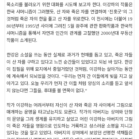
목소리를 불러오기 위한 대화를 시도해 보고자 한다
이강하의 작품은
.
한국 샤머니즘이 그러했듯
산 자와 죽은 자를 연결하며
진홋굿
의 그
,
‘
’
것처럼 죽은 자의 한을 풀고 산 자를 위로한다
이 전시에는 더불어
.
19
년부터
년 사이에 그려진
월 광주에 관한 판화작품과 한국적
80
1995
5
샤머니즘을 통해서 자연과 인간의 관계를 고찰했던
년대 무등산
2000
작품이 소개된다
.
한강은 소설을 쓰는 동안 실제로 과거가 현재를 돕고 있고
죽은 자들
,
이 산 자를 구하고 있다고 느낀 순간들이 있었다고 되뇐 바 있다
한강
.
이 집필을 위해 묘지에서 중얼거렸던 것처럼
이강하는 살아가는 동안
,
에 계속해서 되뇌었을 것이다
우리는 먼저 간 이들에게 빚을 지고 살
. “
아가고 있다
오늘 우리가 먼저 간 이들 처럼 양심의 소리를 듣고 앞서
.
지 않는다면 그들을
후대를 볼 면목이 없다
,
.“
작가 이강하는 어려서부터 자신이 산 자와 죽은 자 사이에서 그림으로
매개하는 운명을 타고났는지도 모른다
작가의 아버지는 상여와 단청
.
의 문양을 그려 생계를 유지하고 살았고 어린 이강하는 아버지의 그림
이 죽은 자들을 영원으로 인도하는 거룩하고 성스러운 소명을 지니고
있다는 것을 알고 있었다
아버지의 상여에서 보았던 선명한 색채들은
.