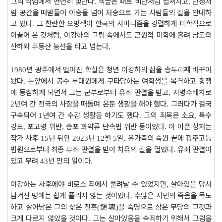
그의 작업에서 면면히 빛난다
색들은 때로 비단처럼 펼쳐지고
단청처
.
,
럼 공간을 떠받들어 이승을 넘어 저승으로 가는 사람들의 길을 안내하
고 있다
그 찬란한 오방색이 한국의 샤머니즘을 강렬하게 미학적으로
.
이끌어 온 것처럼
이강하의 그림 속에서도 근원적 미학에 홀려 남도의
,
산하와 무등산 능선을 타고 넘는다
.
년 광주에서 벌어진 학살은 청년 이강하의 삶을 송두리째 바꾸어
1980
놨다
눈앞에서 공수 부대원에게 구타당하는 여학생을 목격하고 항쟁
.
에 동참하게 되면서 그는 군부로부터 유죄 판결을 받고
지명수배자로
,
년여 간 전국의 사찰을 떠돌며 은둔 생활을 해야 했다
그러다가 결국
2
.
구속되어
년여 간 수감 생활을 하기도 했다
그의 죄목은 소요
특수
1
.
,
강도
포고령 위반
총포 화약류 단속법 위반 등이었다
이 아픈 상처는
,
,
.
작가 사후
년 뒤인
년
월
일
유가족의 숙원 끝에 광주고등
15
2023
12
5
,
법원으로부터 최종 무죄 판결을 받아 치유의 길을 열었다
유죄 판결이
.
있고 무려
년 만의 일이다
43
.
이강하는 사후에야 비로소 죄에서 풀려날 수 있었지만
살아있을 당시
,
남겨진 멍에는 쉽게 풀리지 않는 것이었다
수많은 시민의 죽음을 목도
.
하고 살아남은 그의 삶은 진혼
鎭魂
을 숙명으로 삼은 무당의 그것과
(
)
크게 다르지 않았을 것이다
그는 살아있음을 속죄하기 위해서 그림을
.