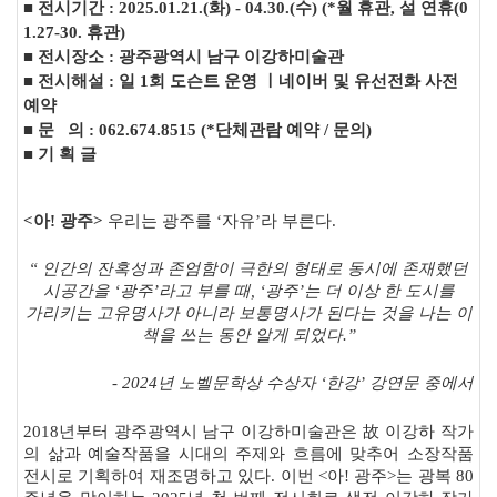
■
전시기간 : 2025.01.21.(화) - 04.30.(수) (*월 휴관, 설 연휴(0
1.27-30. 휴관)
■
전시장소 : 광주광역시 남구 이강하미술관
■
전시해설
:
일
1
회 도슨트 운영 ㅣ네이버 및 유선전화 사전
예약
■
문 의
: 062.674.8515 (*
단체관람 예약
/
문의
)
■
기 획 글
<
아
!
광주
>
우리는 광주를
‘
자유
’
라 부른다
.
“
인간의 잔혹성과 존엄함이 극한의 형태로 동시에 존재했던
시공간을
‘
광주
’
라고 부를 때
, ‘
광주
’
는 더 이상 한 도시를
가리키는 고유명사가 아니라 보통명사가 된다는 것을 나는 이
책을 쓰는 동안 알게 되었다
.”
- 2024
년 노벨문학상 수상자
‘
한강
’
강연문 중에서
2018
년부터 광주광역시 남구 이강하미술관은
故
이강하 작가
의 삶과 예술작품을 시대의 주제와 흐름에 맞추어 소장작품
전시로 기획하여 재조명하고 있다
.
이번
<
아
!
광주
>
는 광복
80