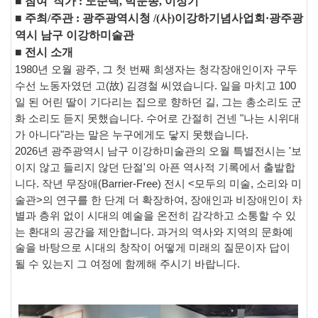
■
참여 작가
: 노순택, 박문종, 이정기
■
주최
/
주관
: 광주광역시청 /(
사
)
이강하기념사업회·
광주광
역시 남구 이강하미술관
■
전시 소개
1980
년 오월 광주
,
그 첫 번째 희생자는 청각장애인이자 구두
수선 노동자였던 고
(
故
)
김경철 씨였습니다
.
일을 마치고
100
일 된 어린 딸이 기다리는 집으로 향하던 길
,
그는 총소리도 군
화 소리도 듣지 못했습니다
.
수어로 간절히 건넨
"
나는 시위대
가 아니다
"
라는 말은 누구에게도 닿지 못했습니다
.
2026
년 광주광역시 남구 이강하미술관의 오월 특별전시는
'
보
이지 않고 들리지 않던 단절
'
의 아픈 역사적 기록에서 출발합
니다
.
작년 무장애
(Barrier-Free)
전시
<
모두의 미술
,
소리와 미
술관
>
의 연구를 한 단계 더 확장하여
,
장애인과 비장애인이 차
별과 층위 없이 시대의 예술을 온전히 감각하고 소통할 수 있
는 환대의 공간을 제안합니다
.
과거의 역사와 지역의 문화예
술을 바탕으로 시대의 창작이 어떻게 미래의 질문이자 답이
될 수 있는지 그 여정에 함께해 주시기 바랍니다
.