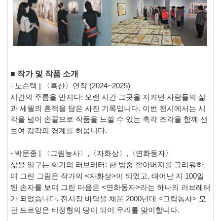
■
작가 및 작품 소개
-
노순택
| 〈
흑산〉
연작
(2024~2025)
시간의 주름을 만지다
:
오랜 시간 그곳을 지켜낸 사람들의 삶
과 세월의 흔적을 담은 사진 기록입니다
.
이번 전시에서는 시
각을 넘어 손끝으로 작품을 느낄 수 있는 촉각 조각을 함께 선
보여 감각의 경계를 허뭅니다
.
-
박문종
|
〈
그림농사
〉
,
〈
자화상
〉
,
〈
연화동자
〉
삶을 일구는 화가의 러브레터
:
한 밤중 할아버지를 그리워하
며 그린 그림은 작가의
<
자화상
>
이 되었고
,
태어난 지
100
일
된 손자를 보며 그린 마음은
<
연화동자
>
라는 하나의 러브레터
가 되었습니다
.
전시장 바닥을 채운
2000
년대
<
그림농사
>
모
판 드로잉은 비정형의 땅이 되어 우리를 맞이합니다
.