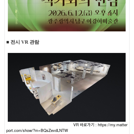
■ 전시 VR 관람
VR 바로가기 : https://my.matter
port.com/show/?m=BQsZevdLNTW