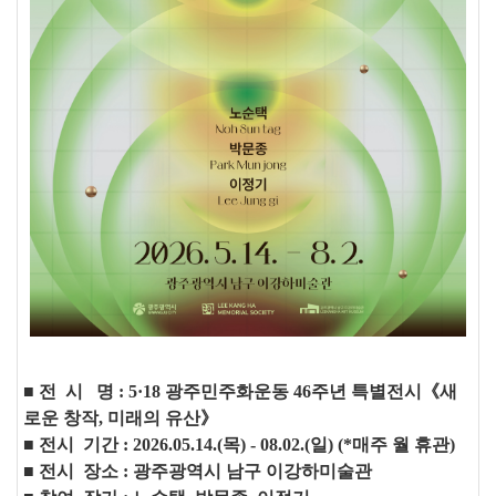
■
전
시
명
: 5·18 광주민주화운동 46주년 특별전시
《새
로운 창작, 미래의 유산
》
■
전시 기간
: 2026.05.14.(목
) - 08
.02.(일
) (*매주
월 휴관
)
■
전시 장소
:
광주광역시 남구 이강하미술관