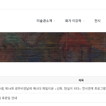
미술관소개
화가 이강하
전시
제목
안내] 제14회 광주비엔날레 캐나다 파빌리온 <신화, 현실이 되다> 전시연계 프로그램
월 휴관일 안내