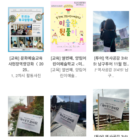
[교육] 문화예술교육
[교육] 열번째, 양림어
[투어] 역사공감 3!4!
사현장역량강화〈 20
린이예술학교 <미..
5! 남구투어 11월 현..
25..
[교육] 열번째, 양림어
🚩역사공감 3!4!5! 남
1, 2차시 활동사진
린이예술..
구..
[투어] 역사공감 3!4!