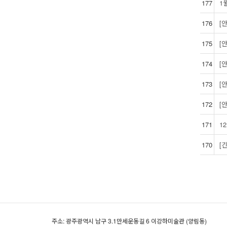
177
1
176
[
175
[
174
[
173
[
172
[
171
1
170
[
주소: 광주광역시 남구 3.1만세운동길 6 이강하미술관 (양림동)