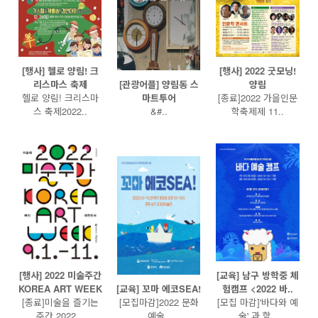
[행사] 헬로 양림! 크
[행사] 2022 굿모닝!
리스마스 축제
[관광어플] 양림동 스
양림
헬로 양림! 크리스마
마트투어
[종료]2022 가을인문
스 축제2022..
​​​​&#..
학축제제 11..
[행사] 2022 미술주간
[교육] 남구 방학중 체
KOREA ART WEEK
[교육] 꼬마 에코SEA!
험캠프 <2022 바..
[종료]미술을 즐기는
[모집마감]​2022 문화
[모집 마감]'바다와 예
주간 2022 ..
예술..
술' 과 함..