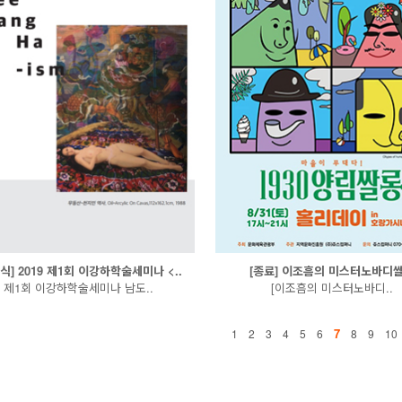
식] 2019 제1회 이강하학술세미나 <..
[종료] 이조흠의 미스터노바디
제1회 이강하학술세미나 남도..
[이조흠의 미스터노바디..
7
1
2
3
4
5
6
8
9
10