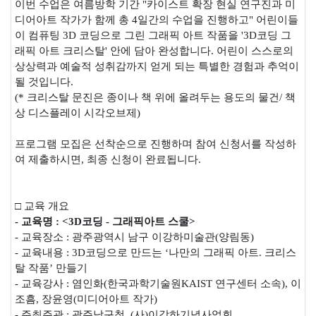
이번 수업은 여름방학 기간 "카이스트 확장 현실 연구진과 미
디어아트 작가가 함께 총 4일간의 수업을 진행하고" 어린이들
이 컴퓨팅 3D 코딩으로 그린 그래픽 아트 작품을 '3D코딩 그
래픽 아트 크리스탈' 안에 담아 완성합니다. 어린이 스스로의
상상력과 예술적 성취감까지 얻게 되는 특별한 경험과 추억이
될 것입니다.
(* 크리스탈 문진은 종이나 책 위에 올려두는 용도의 물건/ 책
상 디스플레이 시각오브제)
프로그램 모집은 선착순으로 진행하며 참여 신청서를 작성하
여 제출하시면, 최종 신청이 완료됩니다.
□ 교육 개요
- 교육명 : <3D
코딩
-
그래픽아트 스쿨
>
- 교육장소 : 광주광역시 남구 이강하미술관(양림동)
- 교육내용 : 3D코딩으로 만드는 ‘나만의 그래픽 아트. 크리스
탈 작품’ 만들기
- 교육강사 : 염인화(한국과학기술원KAIST 연구센터 소속), 이
조흠, 장윤영(미디어아트 작가)
- 주최주관 : 광주남구청, (사)이강하기념사업회