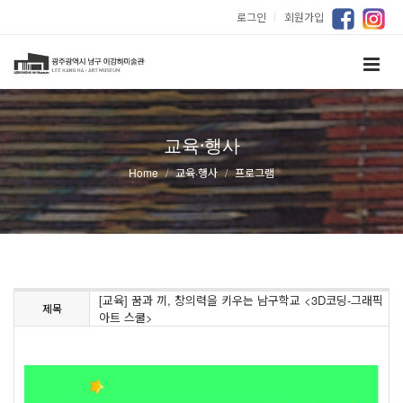
로그인
｜
회원가입
교육·행사
Home
교육·행사
프로그램
[교육] 꿈과 끼, 창의력을 키우는 남구학교 <3D코딩-그래픽
제목
아트 스쿨>