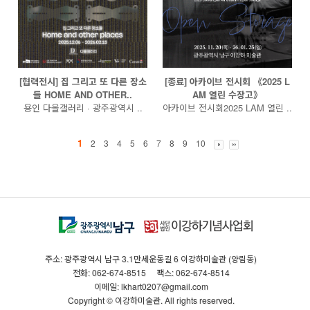
[협력전시] 집 그리고 또 다른 장소
[종료] 아카이브 전시회 《2025 L
들 HOME AND OTHER..
AM 열린 수장고》
용인 다올갤러리 · 광주광역시 ..
아카이브 전시회2025 LAM 열린 ..
1
2
3
4
5
6
7
8
9
10
주소: 광주광역시 남구 3.1만세운동길 6 이강하미술관 (양림동)
전화: 062-674-8515
팩스: 062-674-8514
이메일: lkhart0207@gmail.com
Copyright © 이강하미술관. All rights reserved.