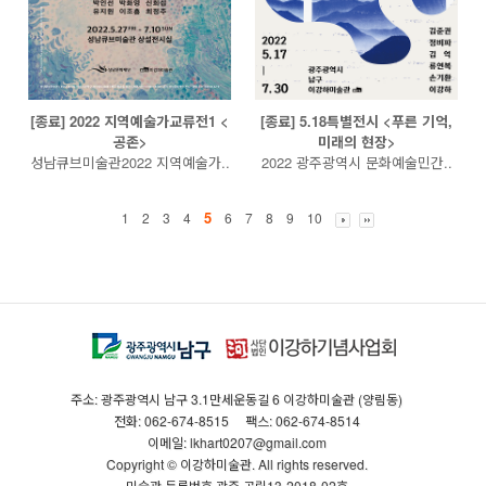
[종료] 2022 지역예술가교류전1 <
[종료] 5.18특별전시 <푸른 기억,
공존>
미래의 현장>
성남큐브미술관2022 지역예술가..
2022 광주광역시 문화예술민간..
5
1
2
3
4
6
7
8
9
10
주소: 광주광역시 남구 3.1만세운동길 6 이강하미술관 (양림동)
전화: 062-674-8515
팩스: 062-674-8514
이메일: lkhart0207@gmail.com
Copyright © 이강하미술관. All rights reserved.
미술관 등록번호 광주·공립13-2018-02호