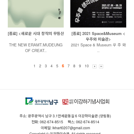
[종료] <새로운 시대 창작의 무등산
[종료] 2021 Space&Museum <
>
우주와 미술관>
THE NEW ERAMT.MUDEUNG
2021 Space & Museum 우 주 와
OF CREAT..
..
6
1
2
3
4
5
7
8
9
10
주소: 광주광역시 남구 3.1만세운동길 6 이강하미술관 (양림동)
전화: 062-674-8515
팩스: 062-674-8514
이메일: lkhart0207@gmail.com
Copyright © 이강하미술관. All rights reserved.