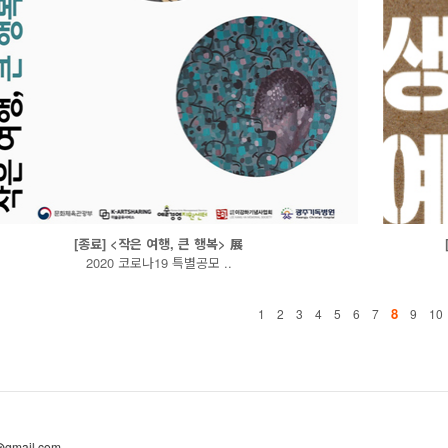
[종료] <작은 여행, 큰 행복> 展
2020 코로나19 특별공모 ..
8
1
2
3
4
5
6
7
9
10
@gmail.com