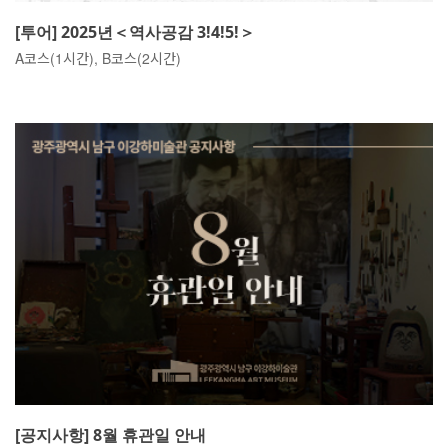
[투어] 2025년＜역사공감 3!4!5!＞
A코스(1시간), B코스(2시간)
[공지사항] 8월 휴관일 안내